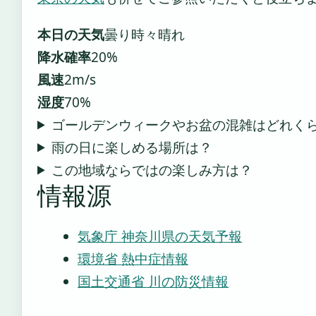
本日の天気
曇り時々晴れ
降水確率
20%
風速
2m/s
湿度
70%
ゴールデンウィークやお盆の混雑はどれく
雨の日に楽しめる場所は？
この地域ならではの楽しみ方は？
情報源
気象庁 神奈川県の天気予報
環境省 熱中症情報
国土交通省 川の防災情報