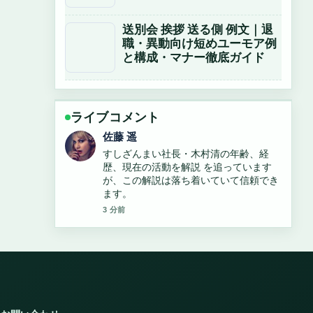
送別会 挨拶 送る側 例文｜退
職・異動向け短めユーモア例
と構成・マナー徹底ガイド
ライブコメント
伊藤 芽衣
「みんな」と「皆」の違いとは？正しい
漢字表記と読み方を徹底解説 の背景説明
が助かります。ライブ更新を続けてくだ
さい。
5 分前