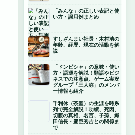
「みんな」の正しい表記と使
い方・誤用例まとめ
すしざんまい社長・木村清の
年齢、経歴、現在の活動を解
説
「ドンピシャ」の意味・使い
方・語源を解説！類語やビジ
ネスでの注意点、ゲーム実況
グループ「三人称」のメンバ
ー情報も紹介
千利休（茶聖）の生涯を時系
列で完全解説！功績、死因、
切腹の真相、名言、子孫、織
田信長・豊臣秀吉との関係ま
で