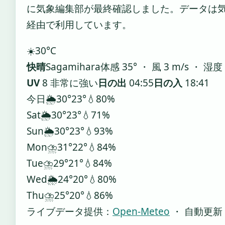
に気象編集部が最終確認しました。データは気象庁
経由で利用しています。
☀️
30°
C
快晴
Sagamihara
体感 35° ・ 風 3 m/s ・ 湿度
UV
8 非常に強い
日の出
04:55
日の入
18:41
今日
🌦️
30°
23°
💧80%
Sat
🌦️
30°
23°
💧71%
Sun
🌦️
30°
23°
💧93%
Mon
⛈️
31°
22°
💧84%
Tue
⛈️
29°
21°
💧84%
Wed
🌦️
24°
20°
💧80%
Thu
⛈️
25°
20°
💧86%
ライブデータ提供：
Open-Meteo
・ 自動更新