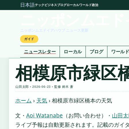
日本語
テック
ビジネス
ブログ
ローカル
ワールド
政治
ニッポンムエド
ニッポンムエドイアハウブ ニュース更新
ガイド
ニュースレター
ローカル
ブログ
ワール
相模原市緑区
山田太郎 • 2026-06-23 • 監修 鈴木 蒼
ホーム
›
天気
›
相模原市緑区橋本の天気
文・
Aoi Watanabe
（お問い合わせ）
・
山田太
ライブ予報は自動更新されます。記載のガイダンス