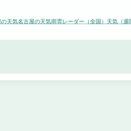
幌の天気
名古屋の天気
雨雲レーダー（全国）
天気（週