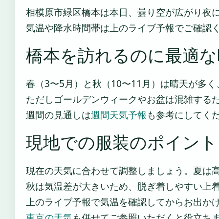
相模原市緑区橋本は本日、曇り空が広がり夜
気温や降水時間帯は上のライブ予報でご確認
橋本を訪れるのに最適な
春（3〜5月）と秋（10〜11月）は晴天が多
ただしゴールデンウィークやお盆は混雑する
週間の見通しは
週間天気予報
も参考にしてく
現地での服装のポイント
現在の天気に合わせて調整しましょう。夏は
秋は気温差が大きいため、脱ぎ着しやすい上
上のライブ予報で気温を確認してからお出か
東京の天気
も併せてご参照いただくと役立ち