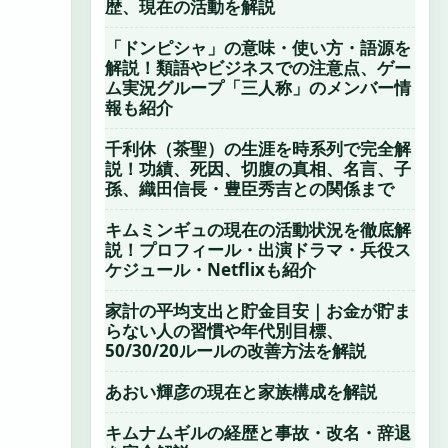
歴、現在の活動を解説
「ドンピシャ」の意味・使い方・語源を
解説！類語やビジネスでの注意点、ゲー
ム実況グループ「三人称」のメンバー情
報も紹介
千利休（茶聖）の生涯を時系列で完全解
説！功績、死因、切腹の真相、名言、子
孫、織田信長・豊臣秀吉との関係まで
キムミンギュの現在の活動状況を徹底解
説！プロフィール・出演ドラマ・兵役ス
ケジュール・Netflixも紹介
家計の平均支出と貯金目安｜お金が貯ま
らない人の習慣や年代別目標、
50/30/20ルールの改善方法を解説
あおい輝彦の現在と家族構成を解説
キムナムギルの経歴と事故・改名・辞退