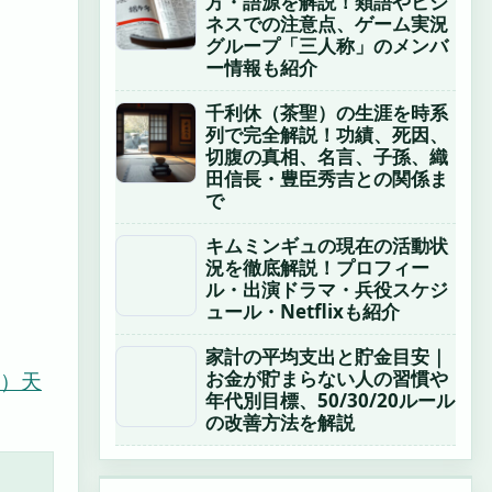
方・語源を解説！類語やビジ
ネスでの注意点、ゲーム実況
グループ「三人称」のメンバ
ー情報も紹介
千利休（茶聖）の生涯を時系
列で完全解説！功績、死因、
切腹の真相、名言、子孫、織
田信長・豊臣秀吉との関係ま
で
キムミンギュの現在の活動状
況を徹底解説！プロフィー
ル・出演ドラマ・兵役スケジ
ュール・Netflixも紹介
家計の平均支出と貯金目安｜
お金が貯まらない人の習慣や
）
天
年代別目標、50/30/20ルール
の改善方法を解説