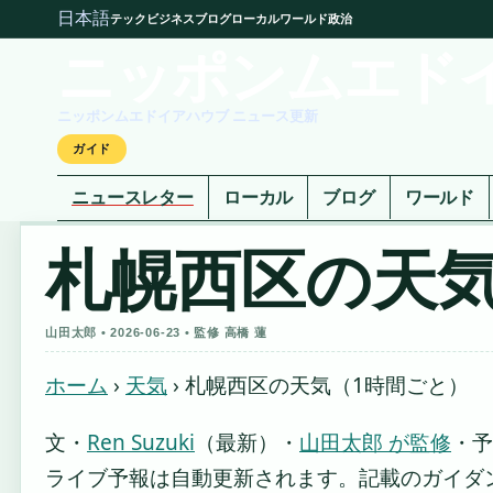
日本語
テック
ビジネス
ブログ
ローカル
ワールド
政治
ニッポンムエド
ニッポンムエドイアハウブ ニュース更新
ガイド
ニュースレター
ローカル
ブログ
ワールド
札幌西区の天気
山田太郎 • 2026-06-23 • 監修 高橋 蓮
ホーム
›
天気
›
札幌西区の天気（1時間ごと）
文・
Ren Suzuki
（最新）
・
山田太郎 が監修
・
予
ライブ予報は自動更新されます。記載のガイダンス