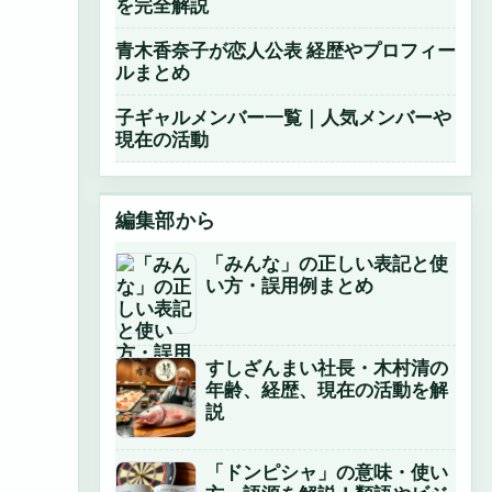
を完全解説
青木香奈子が恋人公表 経歴やプロフィー
ルまとめ
子ギャルメンバー一覧｜人気メンバーや
現在の活動
編集部から
「みんな」の正しい表記と使
い方・誤用例まとめ
すしざんまい社長・木村清の
年齢、経歴、現在の活動を解
説
「ドンピシャ」の意味・使い