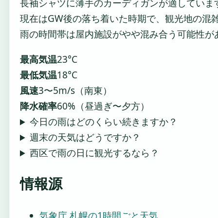
長袖シャツに薄手のカーディガンが適していま
現在はGW後の落ち着いた時期で、観光地の混
雨の時間帯は屋内施設がやや混み合う可能性が
最高気温
23°C
最低気温
18°C
風速
3〜5m/s（南東）
降水確率
60%（昼過ぎ〜夕方）
今日の雨はどのくらい続きますか？
週末の天気はどうですか？
西区で雨の日に観光するなら？
情報源
気象庁 札幌の1時間ごと天気