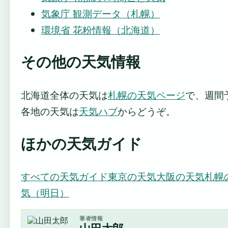
気象庁 観測データ（札幌）
環境省 花粉情報（北海道）
その他の天気情報
北海道全体の天気は
札幌の天気ページ
で、週間
各地の天気は
天気ハブ
からどうぞ。
ほかの天気ガイド
すべての天気ガイド
東京の天気
大阪の天気
札幌
気（明日）
筆者情報