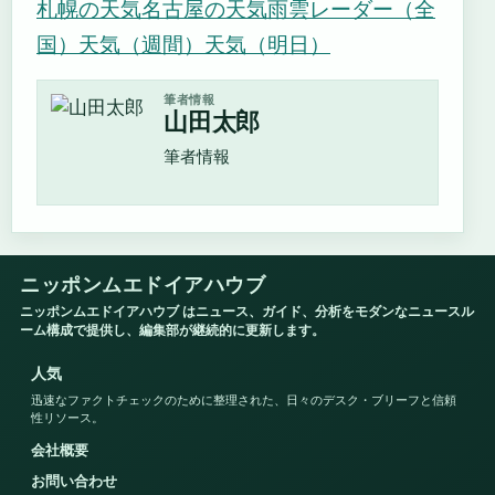
札幌の天気
名古屋の天気
雨雲レーダー（全
国）
天気（週間）
天気（明日）
筆者情報
山田太郎
筆者情報
ニッポンムエドイアハウブ
ニッポンムエドイアハウブ はニュース、ガイド、分析をモダンなニュースル
ーム構成で提供し、編集部が継続的に更新します。
人気
迅速なファクトチェックのために整理された、日々のデスク・ブリーフと信頼
性リソース。
会社概要
お問い合わせ