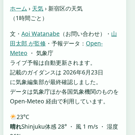
ホーム
›
天気
›
新宿区の天気
（1時間ごと）
文・
Aoi Watanabe
（お問い合わせ）
・
山
田太郎 が監修
・
予報データ：
Open-
Meteo
・ 気象庁
ライブ予報は自動更新されます。
記載のガイダンスは 2026年6月23日
に気象編集部が最終確認しました。
データは気象庁ほか各国気象機関のものを
Open-Meteo 経由で利用しています。
23°
C
晴れ
Shinjuku
体感 28° ・ 風 1 m/s ・ 湿度