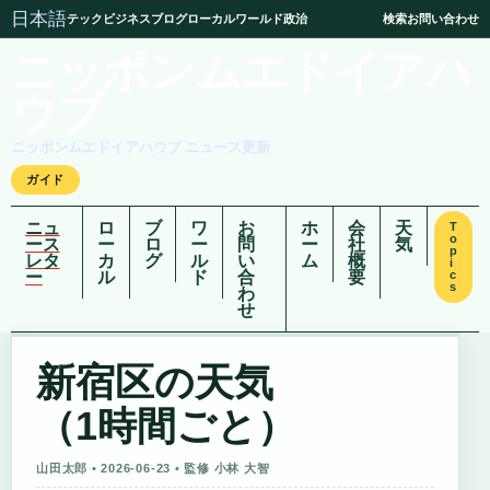
日本語
テック
ビジネス
ブログ
ローカル
ワールド
政治
検索
お問い合わせ
ニッポンムエドイアハ
ウブ
ニッポンムエドイアハウブ ニュース更新
ガイド
ニュ
ロ
ブ
ワ
お
ホ
会
天
T
o
ース
ー
ロ
ー
問
ー
社
気
p
レタ
カ
グ
ル
い
ム
概
i
ー
ル
ド
合
要
c
s
わ
せ
新宿区の天気
（1時間ごと）
山田太郎 • 2026-06-23 • 監修 小林 大智