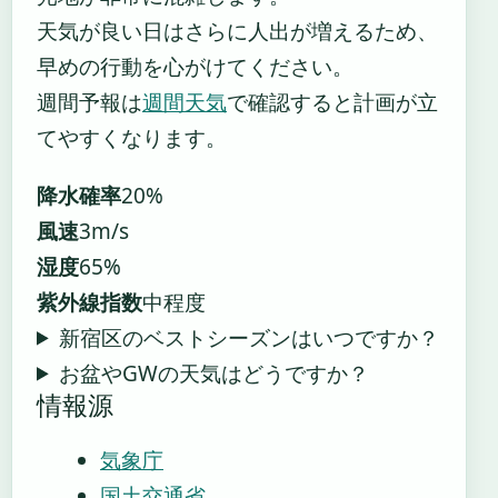
天気が良い日はさらに人出が増えるため、
早めの行動を心がけてください。
週間予報は
週間天気
で確認すると計画が立
てやすくなります。
降水確率
20%
風速
3m/s
湿度
65%
紫外線指数
中程度
新宿区のベストシーズンはいつですか？
お盆やGWの天気はどうですか？
情報源
気象庁
国土交通省