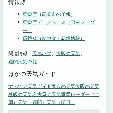
情報源
気象庁（高梁市の予報）
気象庁データベース（雨雲レーダ
ー）
環境省（熱中症・花粉情報）
関連情報：
天気ハブ
、
大阪の天気
、
週間天気予報
ほかの天気ガイド
すべての天気ガイド
東京の天気
大阪の天気
札幌の天気
名古屋の天気
雨雲レーダー（全
国）
天気（週間）
天気（明日）