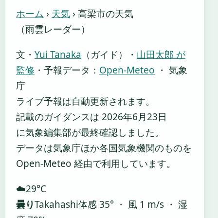
ホーム
›
天気
›
高梁市の天気
（雨雲レーダー）
文・
Yui Tanaka
（ガイド）
・
山田太郎 が
監修
・
予報データ：
Open-Meteo
・ 気象
庁
ライブ予報は自動更新されます。
記載のガイダンスは 2026年6月23日
に気象編集部が最終確認しました。
データは気象庁ほか各国気象機関のものを
Open-Meteo 経由で利用しています。
☁️
29°
C
曇り
Takahashi
体感 35° ・ 風 1 m/s ・ 湿