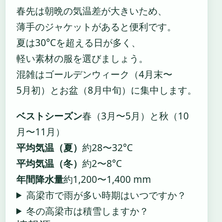
春先は朝晩の気温差が大きいため、
薄手のジャケットがあると便利です。
夏は30°Cを超える日が多く、
軽い素材の服を選びましょう。
混雑はゴールデンウィーク（4月末〜
5月初）とお盆（8月中旬）に集中します。
ベストシーズン
春（3月〜5月）と秋（10
月〜11月）
平均気温（夏）
約28〜32°C
平均気温（冬）
約2〜8°C
年間降水量
約1,200〜1,400 mm
高梁市で雨が多い時期はいつですか？
冬の高梁市は積雪しますか？