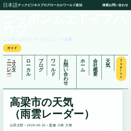
日本語
テック
ビジネス
ブログ
ローカル
ワールド
政治
検索
お問い合わせ
ニッポンムエドイアハ
ウブ
ニッポンムエドイアハウブ ニュース更新
ガイド
ニュ
ロ
ブ
ワ
お
ホ
会
天
T
o
ース
ー
ロ
ー
問
ー
社
気
p
レタ
カ
グ
ル
い
ム
概
i
ー
ル
ド
合
要
c
s
わ
せ
高梁市の天気
（雨雲レーダー）
山田太郎 • 2026-06-23 • 監修 小林 大智