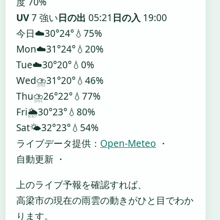
度 70%
UV
7 強い
日の出
05:21
日の入
19:00
今日
☁️
30°
24°
💧75%
Mon
☁️
31°
24°
💧20%
Tue
☁️
30°
20°
💧0%
Wed
⛈️
31°
20°
💧46%
Thu
⛈️
26°
22°
💧77%
Fri
🌦️
30°
23°
💧80%
Sat
🌤️
32°
23°
💧54%
ライブデータ提供：
Open-Meteo
・
自動更新 ・
上のライブ予報を確認すれば、
高梁市の現在の雨雲の動きがひと目でわか
ります。