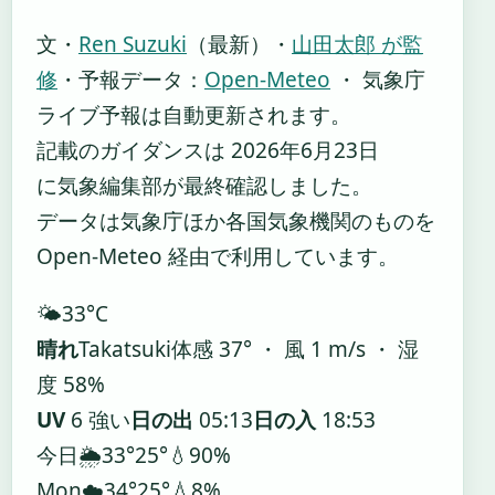
文・
Ren Suzuki
（最新）
・
山田太郎 が監
修
・
予報データ：
Open-Meteo
・ 気象庁
ライブ予報は自動更新されます。
記載のガイダンスは 2026年6月23日
に気象編集部が最終確認しました。
データは気象庁ほか各国気象機関のものを
Open-Meteo 経由で利用しています。
🌤️
33°
C
晴れ
Takatsuki
体感 37° ・ 風 1 m/s ・ 湿
度 58%
UV
6 強い
日の出
05:13
日の入
18:53
今日
🌦️
33°
25°
💧90%
Mon
☁️
34°
25°
💧8%