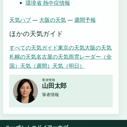
環境省 熱中症情報
天気ハブ
—
大阪の天気
—
週間予報
ほかの天気ガイド
すべての天気ガイド
東京の天気
大阪の天気
札幌の天気
名古屋の天気
雨雲レーダー（全
国）
天気（週間）
天気（明日）
筆者情報
山田太郎
筆者情報