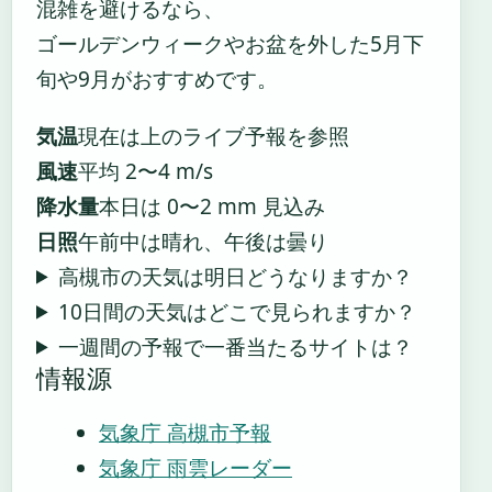
混雑を避けるなら、
ゴールデンウィークやお盆を外した5月下
旬や9月がおすすめです。
気温
現在は上のライブ予報を参照
風速
平均 2〜4 m/s
降水量
本日は 0〜2 mm 見込み
日照
午前中は晴れ、午後は曇り
高槻市の天気は明日どうなりますか？
10日間の天気はどこで見られますか？
一週間の予報で一番当たるサイトは？
情報源
気象庁 高槻市予報
気象庁 雨雲レーダー