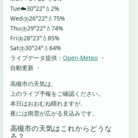
Tue
☁️
30°
22°
💧2%
Wed
⛈️
26°
22°
💧75%
Thu
⛈️
29°
22°
💧74%
Fri
⛈️
28°
23°
💧85%
Sat
⛈️
30°
24°
💧64%
ライブデータ提供：
Open-Meteo
・
自動更新 ・
高槻市の天気は、
上のライブ予報をご確認ください。
本日はおおむね晴れますが、
夜には雨雲が広がる見込みです。
高槻市の天気はこれからどうな
る？