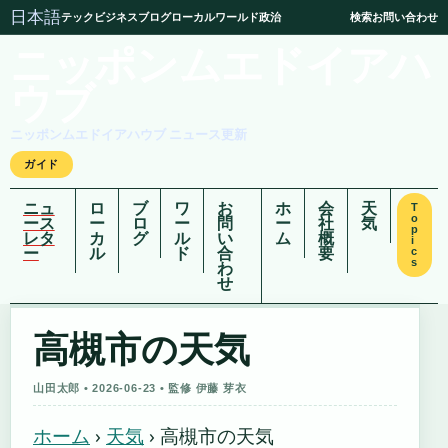
日本語
テック
ビジネス
ブログ
ローカル
ワールド
政治
検索
お問い合わせ
ニッポンムエドイアハ
ウブ
ニッポンムエドイアハウブ ニュース更新
ガイド
ニュ
ロ
ブ
ワ
お
ホ
会
天
T
o
ース
ー
ロ
ー
問
ー
社
気
p
レタ
カ
グ
ル
い
ム
概
i
ー
ル
ド
合
要
c
s
わ
せ
高槻市の天気
山田太郎 • 2026-06-23 • 監修 伊藤 芽衣
ホーム
›
天気
›
高槻市の天気