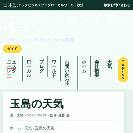
日本語
テック
ビジネス
ブログ
ローカル
ワールド
政治
検索
お問い合わせ
ニッポンムエドイアハ
ウブ
ニッポンムエドイアハウブ ニュース更新
ガイド
ニュ
ロ
ブ
ワ
お
ホ
会
天
T
o
ース
ー
ロ
ー
問
ー
社
気
p
レタ
カ
グ
ル
い
ム
概
i
ー
ル
ド
合
要
c
s
わ
せ
玉島の天気
山田太郎 • 2026-06-23 • 監修 佐藤 遥
ホーム
›
天気
›
玉島の天気