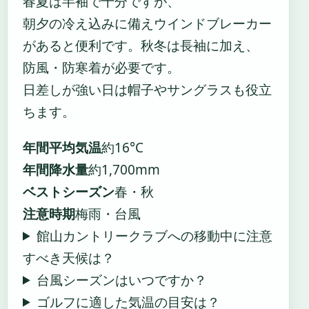
春夏は半袖で十分ですが、
朝夕の冷え込みに備えウインドブレーカー
があると便利です。秋冬は長袖に加え、
防風・防寒着が必要です。
日差しが強い日は帽子やサングラスも役立
ちます。
年間平均気温
約16°C
年間降水量
約1,700mm
ベストシーズン
春・秋
注意時期
梅雨・台風
館山カントリークラブへの移動中に注意
すべき天候は？
台風シーズンはいつですか？
ゴルフに適した気温の目安は？