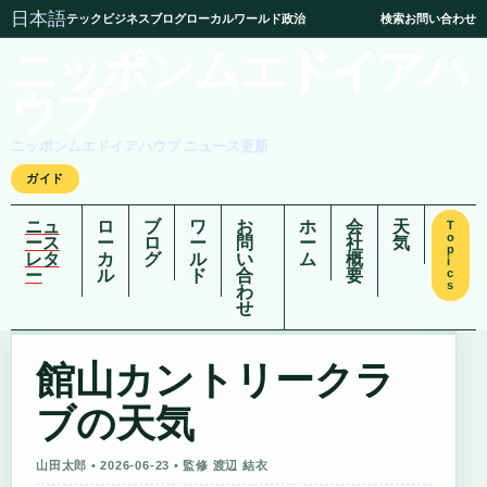
日本語
テック
ビジネス
ブログ
ローカル
ワールド
政治
検索
お問い合わせ
ニッポンムエドイアハ
ウブ
ニッポンムエドイアハウブ ニュース更新
ガイド
ニュ
ロ
ブ
ワ
お
ホ
会
天
T
o
ース
ー
ロ
ー
問
ー
社
気
p
レタ
カ
グ
ル
い
ム
概
i
ー
ル
ド
合
要
c
s
わ
せ
館山カントリークラ
ブの天気
山田太郎 • 2026-06-23 • 監修 渡辺 結衣