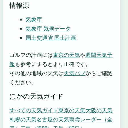
情報源
気象庁
気象庁 気候データ
国土交通省 国土計画
ゴルフの計画には
東京の天気
や
週間天気予
報
も参考にするとより正確です。
その他の地域の天気は
天気ハブ
からご確認
ください。
ほかの天気ガイド
すべての天気ガイド
東京の天気
大阪の天気
札幌の天気
名古屋の天気
雨雲レーダー（全