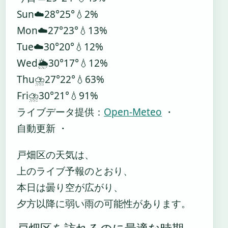
Sun
☁️
28°
25°
💧2%
Mon
☁️
27°
23°
💧13%
Tue
☁️
30°
20°
💧12%
Wed
🌦️
30°
17°
💧12%
Thu
⛈️
27°
22°
💧63%
Fri
⛈️
30°
21°
💧91%
ライブデータ提供：
Open-Meteo
・
自動更新 ・
戸畑区の天気は、
上のライブ予報のとおり、
本日は曇り空が広がり、
夕方以降に弱い雨の可能性があります。