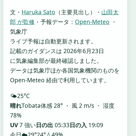
文・
Haruka Sato
（主要見出し）
・
山田太
郎 が監修
・
予報データ：
Open-Meteo
・
気象庁
ライブ予報は自動更新されます。
記載のガイダンスは 2026年6月23日
に気象編集部が最終確認しました。
データは気象庁ほか各国気象機関のものを
Open-Meteo 経由で利用しています。
🌤️
25°
C
晴れ
Tobata
体感 28° ・ 風 2 m/s ・ 湿度
78%
UV
7 強い
日の出
05:33
日の入
19:09
今日
☁️
29°
24°
💧49%