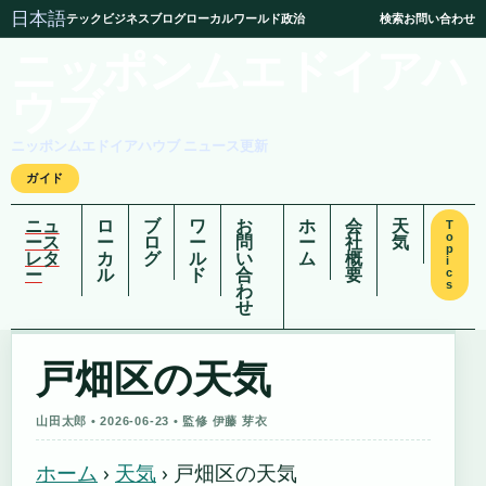
日本語
テック
ビジネス
ブログ
ローカル
ワールド
政治
検索
お問い合わせ
ニッポンムエドイアハ
ウブ
ニッポンムエドイアハウブ ニュース更新
ガイド
ニュ
ロ
ブ
ワ
お
ホ
会
天
T
o
ース
ー
ロ
ー
問
ー
社
気
p
レタ
カ
グ
ル
い
ム
概
i
ー
ル
ド
合
要
c
s
わ
せ
戸畑区の天気
山田太郎 • 2026-06-23 • 監修 伊藤 芽衣
ホーム
›
天気
›
戸畑区の天気