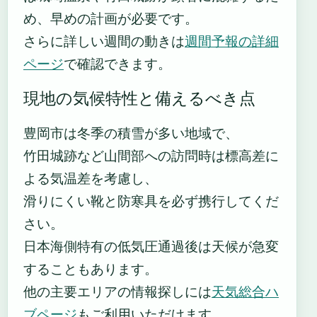
め、早めの計画が必要です。
さらに詳しい週間の動きは
週間予報の詳細
ページ
で確認できます。
現地の気候特性と備えるべき点
豊岡市は冬季の積雪が多い地域で、
竹田城跡など山間部への訪問時は標高差に
よる気温差を考慮し、
滑りにくい靴と防寒具を必ず携行してくだ
さい。
日本海側特有の低気圧通過後は天候が急変
することもあります。
他の主要エリアの情報探しには
天気総合ハ
ブページ
もご利用いただけます。