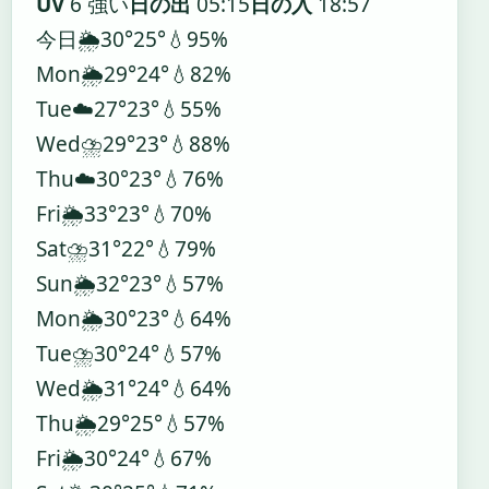
UV
6 強い
日の出
05:15
日の入
18:57
今日
🌦️
30°
25°
💧95%
Mon
🌦️
29°
24°
💧82%
Tue
☁️
27°
23°
💧55%
Wed
⛈️
29°
23°
💧88%
Thu
☁️
30°
23°
💧76%
Fri
🌦️
33°
23°
💧70%
Sat
⛈️
31°
22°
💧79%
Sun
🌦️
32°
23°
💧57%
Mon
🌦️
30°
23°
💧64%
Tue
⛈️
30°
24°
💧57%
Wed
🌦️
31°
24°
💧64%
Thu
🌦️
29°
25°
💧57%
Fri
🌦️
30°
24°
💧67%