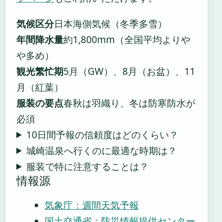
気候区分
日本海側気候（冬季多雪）
年間降水量
約1,800mm（全国平均よりや
や多め）
観光繁忙期
5月（GW）、8月（お盆）、11
月（紅葉）
服装の要点
春秋は羽織り、冬は防寒防水が
必須
10日間予報の信頼度はどのくらい？
城崎温泉へ行くのに最適な時期は？
服装で特に注意することは？
情報源
気象庁：週間天気予報
国土交通省：防災情報提供センター