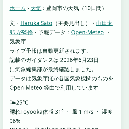
ホーム
›
天気
›
豊岡市の天気（10日間）
文・
Haruka Sato
（主要見出し）
・
山田太
郎 が監修
・
予報データ：
Open-Meteo
・
気象庁
ライブ予報は自動更新されます。
記載のガイダンスは 2026年6月23日
に気象編集部が最終確認しました。
データは気象庁ほか各国気象機関のものを
Open-Meteo 経由で利用しています。
🌤️
25°
C
晴れ
Toyooka
体感 31° ・ 風 1 m/s ・ 湿度
96%