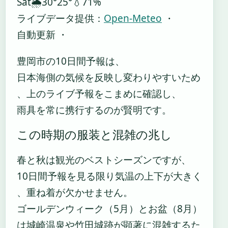
Sat
🌦️
30°
25°
💧71%
ライブデータ提供：
Open-Meteo
・
自動更新 ・
豊岡市の10日間予報は、
日本海側の気候を反映し変わりやすいため
、上のライブ予報をこまめに確認し、
雨具を常に携行するのが賢明です。
この時期の服装と混雑の兆し
春と秋は観光のベストシーズンですが、
10日間予報を見る限り気温の上下が大きく
、重ね着が欠かせません。
ゴールデンウィーク（5月）とお盆（8月）
は城崎温泉や竹田城跡が顕著に混雑するた