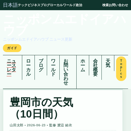
日本語
テック
ビジネス
ブログ
ローカル
ワールド
政治
検索
お問い合わせ
ニッポンムエドイアハ
ウブ
ニッポンムエドイアハウブ ニュース更新
ガイド
ニュ
ロ
ブ
ワ
お
ホ
会
天
T
o
ース
ー
ロ
ー
問
ー
社
気
p
レタ
カ
グ
ル
い
ム
概
i
ー
ル
ド
合
要
c
s
わ
せ
豊岡市の天気
（10日間）
山田太郎 • 2026-06-23 • 監修 渡辺 結衣