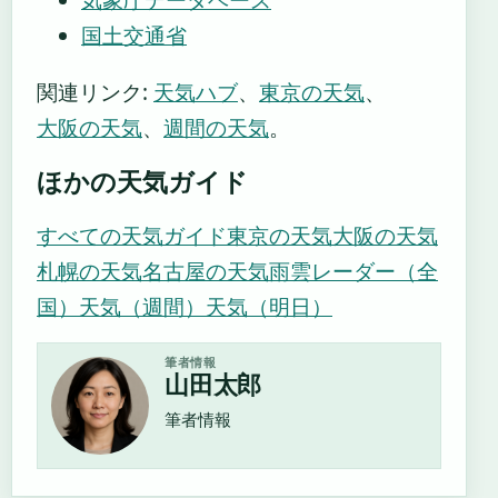
国土交通省
関連リンク:
天気ハブ
、
東京の天気
、
大阪の天気
、
週間の天気
。
ほかの天気ガイド
すべての天気ガイド
東京の天気
大阪の天気
札幌の天気
名古屋の天気
雨雲レーダー（全
国）
天気（週間）
天気（明日）
筆者情報
山田太郎
筆者情報