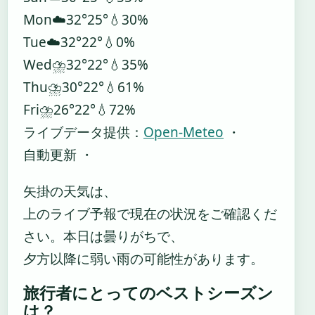
Mon
☁️
32°
25°
💧30%
Tue
☁️
32°
22°
💧0%
Wed
⛈️
32°
22°
💧35%
Thu
⛈️
30°
22°
💧61%
Fri
⛈️
26°
22°
💧72%
ライブデータ提供：
Open-Meteo
・
自動更新 ・
矢掛の天気は、
上のライブ予報で現在の状況をご確認くだ
さい。本日は曇りがちで、
夕方以降に弱い雨の可能性があります。
旅行者にとってのベストシーズン
は？