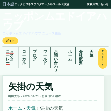
日本語
テック
ビジネス
ブログ
ローカル
ワールド
政治
検索
お問い合わせ
ニッポンムエドイアハ
ウブ
ニッポンムエドイアハウブ ニュース更新
ガイド
ニュ
ロ
ブ
ワ
お
ホ
会
天
T
o
ース
ー
ロ
ー
問
ー
社
気
p
レタ
カ
グ
ル
い
ム
概
i
ー
ル
ド
合
要
c
s
わ
せ
矢掛の天気
山田太郎 • 2026-06-23 • 監修 渡辺 結衣
ホーム
›
天気
›
矢掛の天気