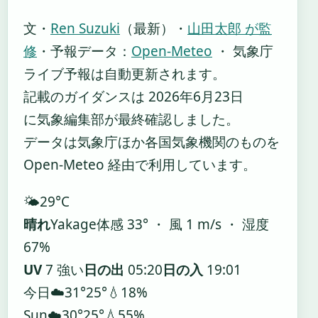
文・
Ren Suzuki
（最新）
・
山田太郎 が監
修
・
予報データ：
Open-Meteo
・ 気象庁
ライブ予報は自動更新されます。
記載のガイダンスは 2026年6月23日
に気象編集部が最終確認しました。
データは気象庁ほか各国気象機関のものを
Open-Meteo 経由で利用しています。
🌤️
29°
C
晴れ
Yakage
体感 33° ・ 風 1 m/s ・ 湿度
67%
UV
7 強い
日の出
05:20
日の入
19:01
今日
☁️
31°
25°
💧18%
Sun
☁️
30°
25°
💧55%