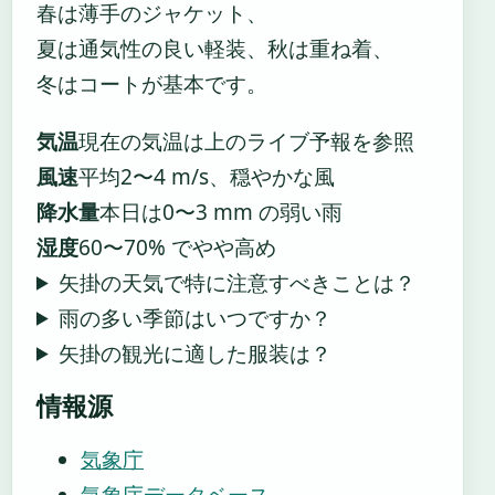
春は薄手のジャケット、
夏は通気性の良い軽装、秋は重ね着、
冬はコートが基本です。
気温
現在の気温は上のライブ予報を参照
風速
平均2〜4 m/s、穏やかな風
降水量
本日は0〜3 mm の弱い雨
湿度
60〜70% でやや高め
矢掛の天気で特に注意すべきことは？
雨の多い季節はいつですか？
矢掛の観光に適した服装は？
情報源
気象庁
気象庁データベース