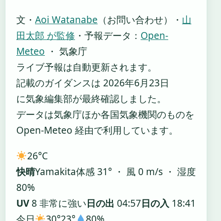
文・
Aoi Watanabe
（お問い合わせ）
・
山
田太郎 が監修
・
予報データ：
Open-
Meteo
・ 気象庁
ライブ予報は自動更新されます。
記載のガイダンスは 2026年6月23日
に気象編集部が最終確認しました。
データは気象庁ほか各国気象機関のものを
Open-Meteo 経由で利用しています。
26°
C
快晴
Yamakita
体感 31° ・ 風 0 m/s ・ 湿度
80%
UV
8 非常に強い
日の出
04:57
日の入
18:41
今日
30°
23°
80%