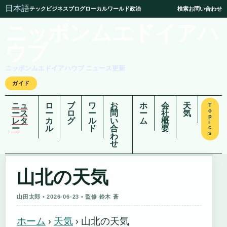
日本語
テック
ビジネス
ブログ
ローカル
ワールド
政治
検索
お問い合わせ
ニッポンムエドイアハ
ウブ
ニッポンムエドイアハウブ ニュース更新
ガイド
ニュ
ロ
ブ
ワ
お
ホ
会
天
T
o
ース
ー
ロ
ー
問
ー
社
気
p
レタ
カ
グ
ル
い
ム
概
i
ー
ル
ド
合
要
c
s
わ
せ
山北の天気
山田太郎 • 2026-06-23 • 監修 鈴木 蒼
ホーム
›
天気
›
山北の天気