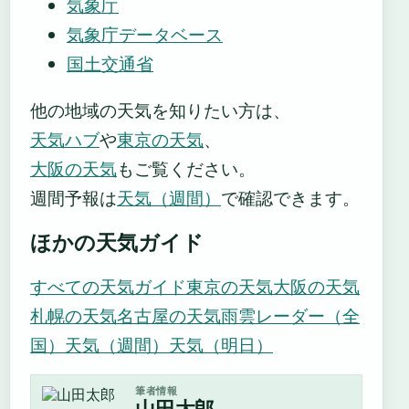
気象庁
気象庁データベース
国土交通省
他の地域の天気を知りたい方は、
天気ハブ
や
東京の天気
、
大阪の天気
もご覧ください。
週間予報は
天気（週間）
で確認できます。
ほかの天気ガイド
すべての天気ガイド
東京の天気
大阪の天気
札幌の天気
名古屋の天気
雨雲レーダー（全
国）
天気（週間）
天気（明日）
筆者情報