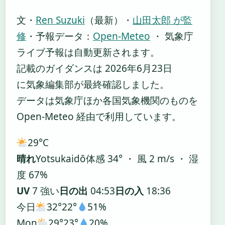
文・
Ren Suzuki
（最新）
・
山田太郎 が監
修
・
予報データ：
Open-Meteo
・ 気象庁
ライブ予報は自動更新されます。
記載のガイダンスは 2026年6月23日
に気象編集部が最終確認しました。
データは気象庁ほか各国気象機関のものを
Open-Meteo 経由で利用しています。
29°
C
晴れ
Yotsukaidō
体感 34° ・ 風 2 m/s ・ 湿
度 67%
UV
7 強い
日の出
04:53
日の入
18:36
今日
32°
22°
51%
Mon
29°
23°
20%