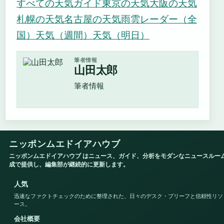
すべての天気ガイド
東京の天気
大阪の天気
札幌の天気
名古屋の天気
雨雲レーダー（全
国）
天気（週間）
天気（明日）
筆者情報
山田太郎
筆者情報
ニッポンムエドイアハウブ
ニッポンムエドイアハウブ はニュース、ガイド、分析をモダンなニュースルー
成で提供し、編集部が継続的に更新します。
人気
迅速なファクトチェックのために整理された、日々のデスク・ブリーフと信頼性リソ
ース。
会社概要