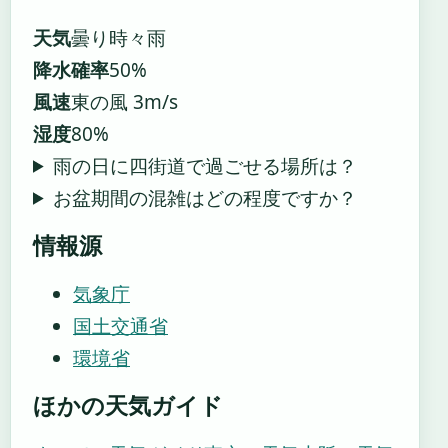
天気
曇り時々雨
降水確率
50%
風速
東の風 3m/s
湿度
80%
雨の日に四街道で過ごせる場所は？
お盆期間の混雑はどの程度ですか？
情報源
気象庁
国土交通省
環境省
ほかの天気ガイド