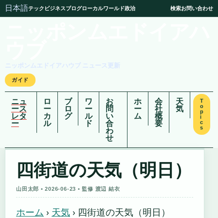
日本語
テック
ビジネス
ブログ
ローカル
ワールド
政治
検索
お問い合わせ
ニッポンムエドイアハ
ウブ
ニッポンムエドイアハウブ ニュース更新
ガイド
ニュ
ロ
ブ
ワ
お
ホ
会
天
T
o
ース
ー
ロ
ー
問
ー
社
気
p
レタ
カ
グ
ル
い
ム
概
i
ー
ル
ド
合
要
c
s
わ
せ
四街道の天気（明日）
山田太郎 • 2026-06-23 • 監修 渡辺 結衣
ホーム
›
天気
›
四街道の天気（明日）