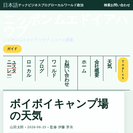
日本語
テック
ビジネス
ブログ
ローカル
ワールド
政治
検索
お問い合わせ
ニッポンムエドイアハ
ウブ
ニッポンムエドイアハウブ ニュース更新
ガイド
ニュ
ロ
ブ
ワ
お
ホ
会
天
T
o
ース
ー
ロ
ー
問
ー
社
気
p
レタ
カ
グ
ル
い
ム
概
i
ー
ル
ド
合
要
c
s
わ
せ
ボイボイキャンプ場
の天気
山田太郎 • 2026-06-23 • 監修 伊藤 芽衣