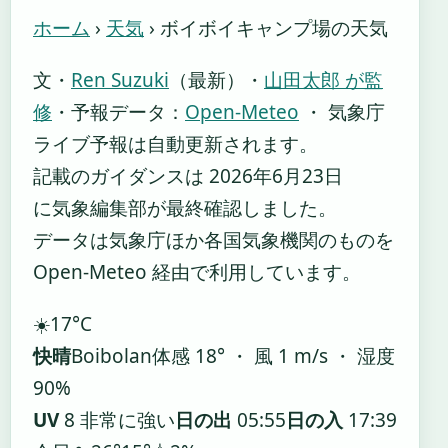
ホーム
›
天気
›
ボイボイキャンプ場の天気
文・
Ren Suzuki
（最新）
・
山田太郎 が監
修
・
予報データ：
Open-Meteo
・ 気象庁
ライブ予報は自動更新されます。
記載のガイダンスは 2026年6月23日
に気象編集部が最終確認しました。
データは気象庁ほか各国気象機関のものを
Open-Meteo 経由で利用しています。
☀️
17°
C
快晴
Boibolan
体感 18° ・ 風 1 m/s ・ 湿度
90%
UV
8 非常に強い
日の出
05:55
日の入
17:39