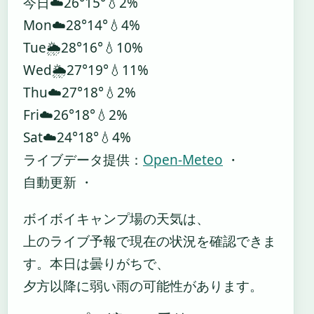
今日
☁️
26°
15°
💧2%
Mon
☁️
28°
14°
💧4%
Tue
🌦️
28°
16°
💧10%
Wed
🌦️
27°
19°
💧11%
Thu
☁️
27°
18°
💧2%
Fri
☁️
26°
18°
💧2%
Sat
☁️
24°
18°
💧4%
ライブデータ提供：
Open-Meteo
・
自動更新 ・
ボイボイキャンプ場の天気は、
上のライブ予報で現在の状況を確認できま
す。本日は曇りがちで、
夕方以降に弱い雨の可能性があります。