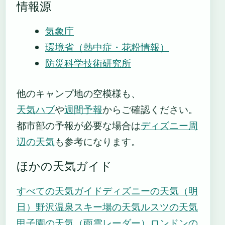
情報源
気象庁
環境省（熱中症・花粉情報）
防災科学技術研究所
他のキャンプ地の空模様も、
天気ハブ
や
週間予報
からご確認ください。
都市部の予報が必要な場合は
ディズニー周
辺の天気
も参考になります。
ほかの天気ガイド
すべての天気ガイド
ディズニーの天気（明
日）
野沢温泉スキー場の天気
ルスツの天気
甲子園の天気（雨雲レーダー）
ロンドンの