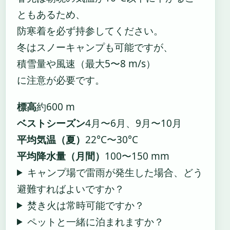
ともあるため、
防寒着を必ず持参してください。
冬はスノーキャンプも可能ですが、
積雪量や風速（最大5〜8 m/s）
に注意が必要です。
標高
約600 m
ベストシーズン
4月〜6月、9月〜10月
平均気温（夏）
22°C〜30°C
平均降水量（月間）
100〜150 mm
キャンプ場で雷雨が発生した場合、どう
避難すればよいですか？
焚き火は常時可能ですか？
ペットと一緒に泊まれますか？