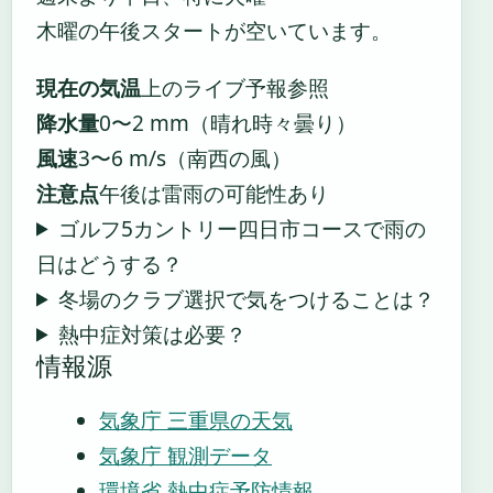
木曜の午後スタートが空いています。
現在の気温
上のライブ予報参照
降水量
0〜2 mm（晴れ時々曇り）
風速
3〜6 m/s（南西の風）
注意点
午後は雷雨の可能性あり
ゴルフ5カントリー四日市コースで雨の
日はどうする？
冬場のクラブ選択で気をつけることは？
熱中症対策は必要？
情報源
気象庁 三重県の天気
気象庁 観測データ
環境省 熱中症予防情報