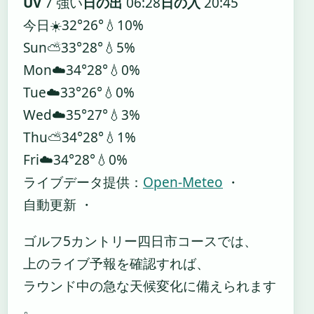
UV
7 強い
日の出
06:28
日の入
20:45
今日
☀️
32°
26°
💧10%
Sun
⛅
33°
28°
💧5%
Mon
☁️
34°
28°
💧0%
Tue
☁️
33°
26°
💧0%
Wed
☁️
35°
27°
💧3%
Thu
⛅
34°
28°
💧1%
Fri
☁️
34°
28°
💧0%
ライブデータ提供：
Open-Meteo
・
自動更新 ・
ゴルフ5カントリー四日市コースでは、
上のライブ予報を確認すれば、
ラウンド中の急な天候変化に備えられます
。