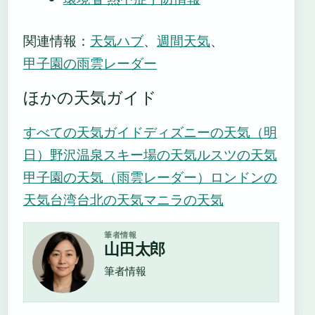
関連情報：
天気ハブ
、
週間天気
、
甲子園の雨雲レーダー
ほかの天気ガイド
すべての天気ガイド
ディズニーの天気（明
日）
野沢温泉スキー場の天気
ルスツの天気
甲子園の天気（雨雲レーダー）
ロンドンの
天気
台湾台北の天気
マニラの天気
筆者情報
山田太郎
筆者情報