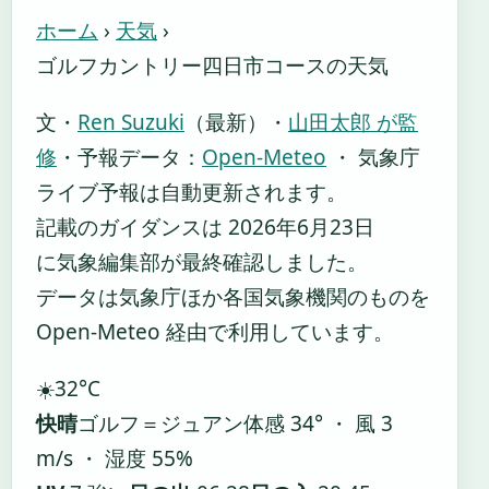
ホーム
›
天気
›
ゴルフカントリー四日市コースの天気
文・
Ren Suzuki
（最新）
・
山田太郎 が監
修
・
予報データ：
Open-Meteo
・ 気象庁
ライブ予報は自動更新されます。
記載のガイダンスは 2026年6月23日
に気象編集部が最終確認しました。
データは気象庁ほか各国気象機関のものを
Open-Meteo 経由で利用しています。
☀️
32°
C
快晴
ゴルフ＝ジュアン
体感 34° ・ 風 3
m/s ・ 湿度 55%