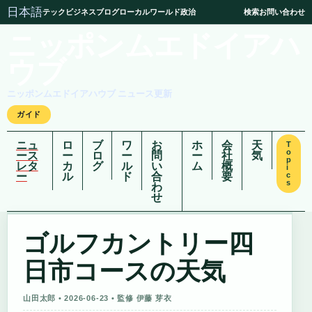
日本語
テック
ビジネス
ブログ
ローカル
ワールド
政治
検索
お問い合わせ
ニッポンムエドイアハ
ウブ
ニッポンムエドイアハウブ ニュース更新
ガイド
ニュ
ロ
ブ
ワ
お
ホ
会
天
T
o
ース
ー
ロ
ー
問
ー
社
気
p
レタ
カ
グ
ル
い
ム
概
i
ー
ル
ド
合
要
c
s
わ
せ
ゴルフカントリー四
日市コースの天気
山田太郎 • 2026-06-23 • 監修 伊藤 芽衣