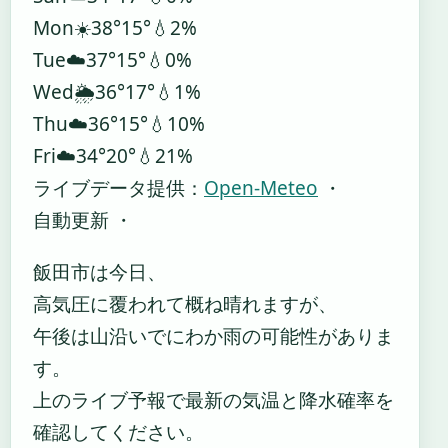
Mon
☀️
38°
15°
💧2%
Tue
☁️
37°
15°
💧0%
Wed
🌦️
36°
17°
💧1%
Thu
☁️
36°
15°
💧10%
Fri
☁️
34°
20°
💧21%
ライブデータ提供：
Open-Meteo
・
自動更新 ・
飯田市は今日、
高気圧に覆われて概ね晴れますが、
午後は山沿いでにわか雨の可能性がありま
す。
上のライブ予報で最新の気温と降水確率を
確認してください。