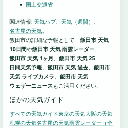
国土交通省
関連情報:
天気ハブ
、
天気（週間）
、
名古屋の天気
。
飯田市の詳細な予報として、
飯田市 天気
10日間
や
飯田市 天気 雨雲レーダー
、
飯田市 天気 1ヶ月
、
飯田市 天気 25
日間天気予報
、
飯田市 天気 過去
、
飯田市
天気 ライブカメラ
、
飯田市 天気
ウェザーニュース
もご活用ください。
ほかの天気ガイド
すべての天気ガイド
東京の天気
大阪の天気
札幌の天気
名古屋の天気
雨雲レーダー（全