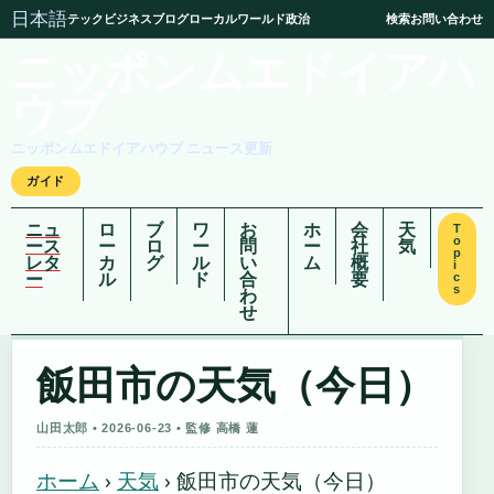
日本語
テック
ビジネス
ブログ
ローカル
ワールド
政治
検索
お問い合わせ
ニッポンムエドイアハ
ウブ
ニッポンムエドイアハウブ ニュース更新
ガイド
ニュ
ロ
ブ
ワ
お
ホ
会
天
T
o
ース
ー
ロ
ー
問
ー
社
気
p
レタ
カ
グ
ル
い
ム
概
i
ー
ル
ド
合
要
c
s
わ
せ
飯田市の天気（今日）
山田太郎 • 2026-06-23 • 監修 高橋 蓮
ホーム
›
天気
›
飯田市の天気（今日）