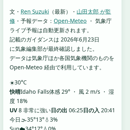
文・
Ren Suzuki
（最新）
・
山田太郎 が監
修
・
予報データ：
Open-Meteo
・ 気象庁
ライブ予報は自動更新されます。
記載のガイダンスは 2026年6月23日
に気象編集部が最終確認しました。
データは気象庁ほか各国気象機関のものを
Open-Meteo 経由で利用しています。
☀️
30°
C
快晴
Idaho Falls
体感 29° ・ 風 2 m/s ・ 湿
度 18%
UV
8 非常に強い
日の出
06:25
日の入
20:41
今日
🌫️
35°
13°
💧3%
Sun
☁️
34°
17°
💧0%