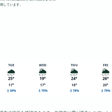
で利用しています。
2%
TUE
WED
THU
FRI
🌧️
🌦️
🌦️
🌦️
25°
19°
24°
26°
17°
17°
18°
20°
💧39%
💧79%
💧78%
💧79%