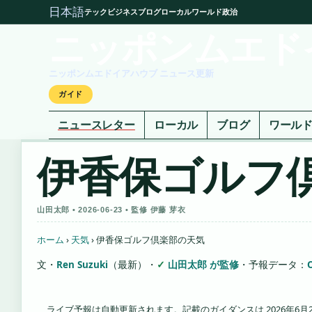
日本語
テック
ビジネス
ブログ
ローカル
ワールド
政治
ニッポンムエド
ニッポンムエドイアハウブ ニュース更新
ガイド
ニュースレター
ローカル
ブログ
ワール
伊香保ゴルフ
山田太郎 • 2026-06-23 • 監修 伊藤 芽衣
ホーム
›
天気
›
伊香保ゴルフ倶楽部の天気
文・
Ren Suzuki
（最新）
・
山田太郎 が監修
・
予報データ：
ライブ予報は自動更新されます。記載のガイダンスは 2026年6月