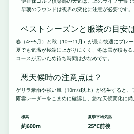
伊香保ゴルフ倶楽部の天気は、上のライブ予報で
早朝のラウンドは視界の変化に注意が必要です。
ベストシーズンと服装の目安
春（4〜5月）と秋（10〜11月）が最も快適にプレ
夏でも気温が極端に上がりにくく、冬は雪が積もる
コースが広いため待ち時間は少なめです。
悪天候時の注意点は？
ゲリラ豪雨や強い風（10m/s以上）が発生すると
雨雲レーダーをこまめに確認し、急な天候変化に備
標高
夏季平均気温
約600m
25°C前後