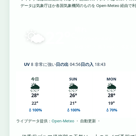
データは気象庁ほか各国気象機関のものを Open-Meteo 経由
🌤️
晴れ
22°
C
Ikahomachi-ikaho
体感 26° ・ 風 1 m/s ・ 湿度 9
UV
8 非常に強い
日の出
04:56
日の入
18:43
今日
SUN
MON
🌦️
🌦️
🌦️
28°
26°
28°
22°
21°
19°
💧100%
💧100%
💧70%
ライブデータ提供：
Open-Meteo
・ 自動更新 ・