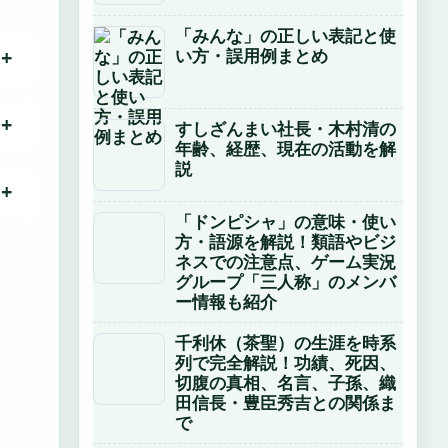
「みんな」の正しい表記と使
い方・誤用例まとめ
すしざんまい社長・木村清の
年齢、経歴、現在の活動を解
説
「ドンピシャ」の意味・使い
方・語源を解説！類語やビジ
ネスでの注意点、ゲーム実況
グループ「三人称」のメンバ
ー情報も紹介
千利休（茶聖）の生涯を時系
列で完全解説！功績、死因、
切腹の真相、名言、子孫、織
田信長・豊臣秀吉との関係ま
で