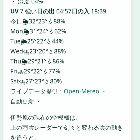
・ 湿度 64%
UV
7 強い
日の出
04:57
日の入
18:39
今日
🌦️
32°
23°
💧88%
Mon
🌦️
31°
24°
💧62%
Tue
🌦️
25°
22°
💧44%
Wed
⛈️
23°
20°
💧88%
Thu
🌦️
29°
21°
💧86%
Fri
⛈️
29°
22°
💧77%
Sat
⛈️
27°
23°
💧80%
ライブデータ提供：
Open-Meteo
・
自動更新 ・
伊勢原の現在の空模様は、
上の雨雲レーダーで刻々と変わる雲の動き
を追うと、