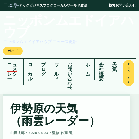
日本語
テック
ビジネス
ブログ
ローカル
ワールド
政治
検索
お問い合わせ
ニッポンムエドイアハ
ウブ
ニッポンムエドイアハウブ ニュース更新
ガイド
ニュ
ロ
ブ
ワ
お
ホ
会
天
T
o
ース
ー
ロ
ー
問
ー
社
気
p
レタ
カ
グ
ル
い
ム
概
i
ー
ル
ド
合
要
c
s
わ
せ
伊勢原の天気
（雨雲レーダー）
山田太郎 • 2026-06-23 • 監修 佐藤 遥