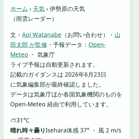
ホーム
›
天気
›
伊勢原の天気
（雨雲レーダー）
文・
Aoi Watanabe
（お問い合わせ）
・
山
田太郎 が監修
・
予報データ：
Open-
Meteo
・ 気象庁
ライブ予報は自動更新されます。
記載のガイダンスは 2026年6月23日
に気象編集部が最終確認しました。
データは気象庁ほか各国気象機関のものを
Open-Meteo 経由で利用しています。
⛅
31°
C
晴れ時々曇り
Isehara
体感 37° ・ 風 2 m/s