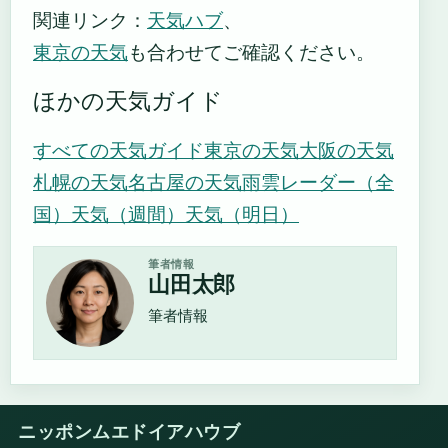
関連リンク：
天気ハブ
、
東京の天気
も合わせてご確認ください。
ほかの天気ガイド
すべての天気ガイド
東京の天気
大阪の天気
札幌の天気
名古屋の天気
雨雲レーダー（全
国）
天気（週間）
天気（明日）
筆者情報
山田太郎
筆者情報
ニッポンムエドイアハウブ