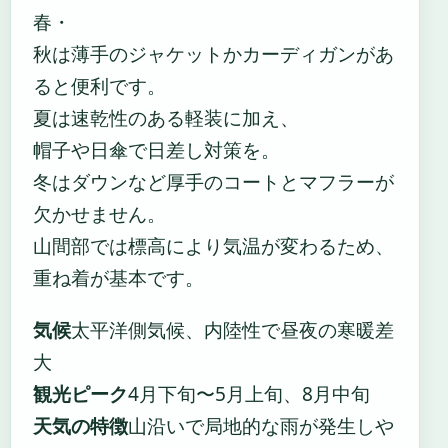
春・
秋は薄手のジャケットかカーディガンがあ
ると便利です。
夏は速乾性のある軽装に加え、
帽子や日傘で日差し対策を。
冬はダウンなど厚手のコートとマフラーが
欠かせません。
山間部では標高により気温が変わるため、
重ね着が基本です。
気候
太平洋側気候、内陸性で昼夜の寒暖差
大
観光ピーク
4月下旬〜5月上旬、8月中旬
天気の特徴
山沿いで局地的な雨が発生しや