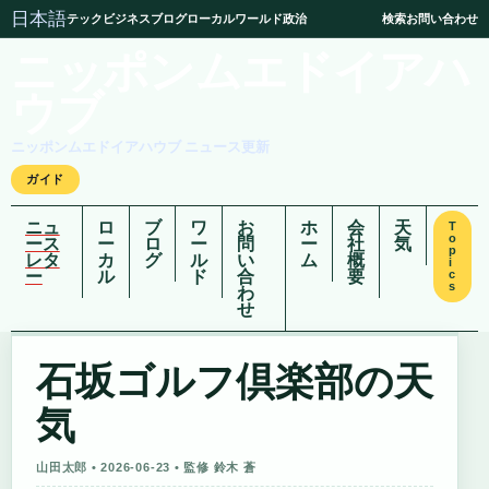
日本語
テック
ビジネス
ブログ
ローカル
ワールド
政治
検索
お問い合わせ
ニッポンムエドイアハ
ウブ
ニッポンムエドイアハウブ ニュース更新
ガイド
ニュ
ロ
ブ
ワ
お
ホ
会
天
T
o
ース
ー
ロ
ー
問
ー
社
気
p
レタ
カ
グ
ル
い
ム
概
i
ー
ル
ド
合
要
c
s
わ
せ
石坂ゴルフ倶楽部の天
気
山田太郎 • 2026-06-23 • 監修 鈴木 蒼