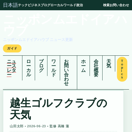
日本語
テック
ビジネス
ブログ
ローカル
ワールド
政治
検索
お問い合わせ
ニッポンムエドイアハ
ウブ
ニッポンムエドイアハウブ ニュース更新
ガイド
ニュ
ロ
ブ
ワ
お
ホ
会
天
T
o
ース
ー
ロ
ー
問
ー
社
気
p
レタ
カ
グ
ル
い
ム
概
i
ー
ル
ド
合
要
c
s
わ
せ
越生ゴルフクラブの
天気
山田太郎 • 2026-06-23 • 監修 高橋 蓮