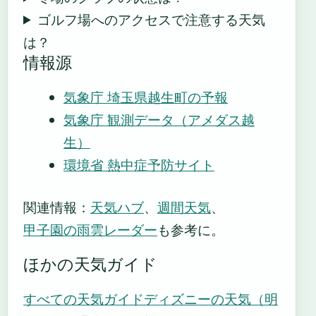
ゴルフ場へのアクセスで注意する天気
は？
情報源
気象庁 埼玉県越生町の予報
気象庁 観測データ（アメダス越
生）
環境省 熱中症予防サイト
関連情報：
天気ハブ
、
週間天気
、
甲子園の雨雲レーダー
も参考に。
ほかの天気ガイド
すべての天気ガイド
ディズニーの天気（明