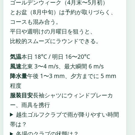
ゴールデンウィーク（4月末〜5月初）
とお盆（8月中旬）は予約が取りづらく、
コースも混み合う。
平日や週明けの月曜日を狙うと、
比較的スムーズにラウンドできる。
気温
本日 18°C / 明日 16〜20°C
風速
北東 3〜4 m/s、最大瞬間 6 m/s
降水量
午後 1〜3 mm、夕方までに 5 mm
程度
服装目安
長袖シャツにウィンドブレーカ
ー、雨具を携行
越生ゴルフクラブで雨が降りやすい時間
帯は？
冬場のクラブの状態は？