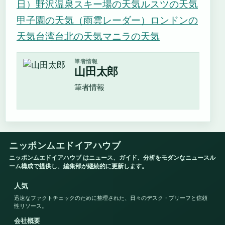
日）
野沢温泉スキー場の天気
ルスツの天気
甲子園の天気（雨雲レーダー）
ロンドンの
天気
台湾台北の天気
マニラの天気
筆者情報
山田太郎
筆者情報
ニッポンムエドイアハウブ
ニッポンムエドイアハウブ はニュース、ガイド、分析をモダンなニュースル
ーム構成で提供し、編集部が継続的に更新します。
人気
迅速なファクトチェックのために整理された、日々のデスク・ブリーフと信頼
性リソース。
会社概要