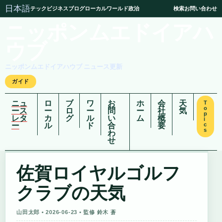
日本語
テック
ビジネス
ブログ
ローカル
ワールド
政治
検索
お問い合わせ
ニッポンムエドイアハ
ウブ
ニッポンムエドイアハウブ ニュース更新
ガイド
ニュ
ロ
ブ
ワ
お
ホ
会
天
T
o
ース
ー
ロ
ー
問
ー
社
気
p
レタ
カ
グ
ル
い
ム
概
i
ー
ル
ド
合
要
c
s
わ
せ
佐賀ロイヤルゴルフ
クラブの天気
山田太郎 • 2026-06-23 • 監修 鈴木 蒼