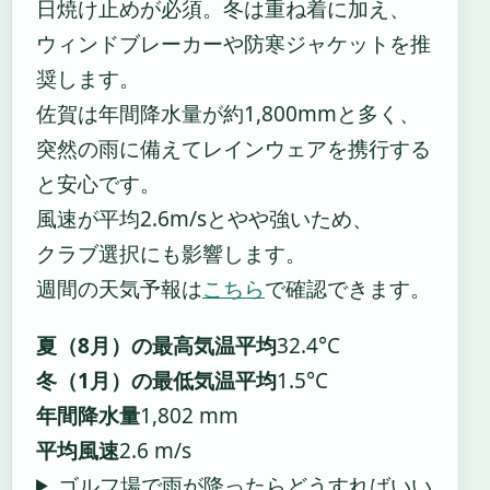
日焼け止めが必須。冬は重ね着に加え、
ウィンドブレーカーや防寒ジャケットを推
奨します。
佐賀は年間降水量が約1,800mmと多く、
突然の雨に備えてレインウェアを携行する
と安心です。
風速が平均2.6m/sとやや強いため、
クラブ選択にも影響します。
週間の天気予報は
こちら
で確認できます。
夏（8月）の最高気温平均
32.4°C
冬（1月）の最低気温平均
1.5°C
年間降水量
1,802 mm
平均風速
2.6 m/s
ゴルフ場で雨が降ったらどうすればいい