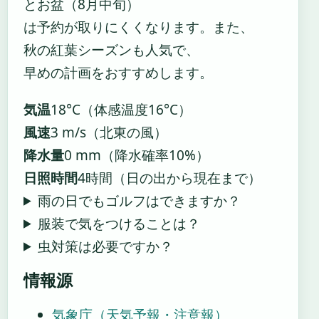
とお盆（8月中旬）
は予約が取りにくくなります。また、
秋の紅葉シーズンも人気で、
早めの計画をおすすめします。
気温
18°C（体感温度16°C）
風速
3 m/s（北東の風）
降水量
0 mm（降水確率10%）
日照時間
4時間（日の出から現在まで）
雨の日でもゴルフはできますか？
服装で気をつけることは？
虫対策は必要ですか？
情報源
気象庁（天気予報・注意報）