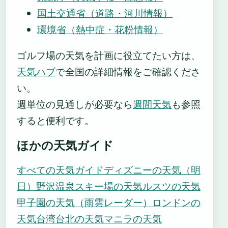
国土交通省（道路・河川情報）
環境省（熱中症・花粉情報）
ゴルフ場の天気を計画に役立てたい方は、
天気ハブ
で全国の詳細情報をご確認くださ
い。
週単位の見通しが必要なら
週間天気
も参照
すると便利です。
ほかの天気ガイド
すべての天気ガイド
ディズニーの天気（明
日）
野沢温泉スキー場の天気
ルスツの天気
甲子園の天気（雨雲レーダー）
ロンドンの
天気
台湾台北の天気
マニラの天気