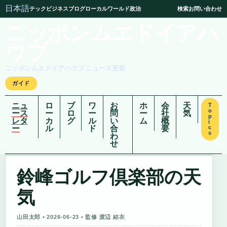
日本語
テック
ビジネス
ブログ
ローカル
ワールド
政治
検索
お問い合わせ
ニッポンムエドイアハ
ウブ
ニッポンムエドイアハウブ ニュース更新
ガイド
ニュ
ロ
ブ
ワ
お
ホ
会
天
T
o
ース
ー
ロ
ー
問
ー
社
気
p
レタ
カ
グ
ル
い
ム
概
i
ー
ル
ド
合
要
c
s
わ
せ
鈴峰ゴルフ倶楽部の天
気
山田太郎 • 2026-06-23 • 監修 渡辺 結衣